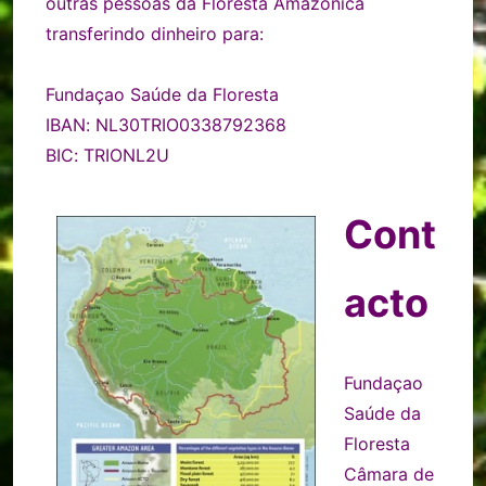
outras pessoas da Floresta Amazonica
transferindo dinheiro para:
Fundaçao Saúde da Floresta
IBAN: NL30TRIO0338792368
BIC: TRIONL2U
Cont
acto
Fundaçao
Saúde da
Floresta
Câmara de