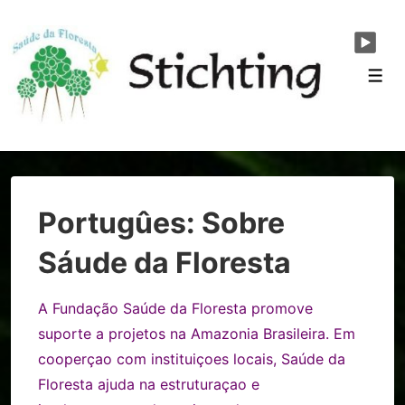
↓
Skip
to
Men
Main
Content
Portugûes: Sobre
Sáude da Floresta
A Fundação Saúde da Floresta promove
suporte a projetos na Amazonia Brasileira. Em
cooperçao com instituiçoes locais, Saúde da
Floresta ajuda na estruturaçao e